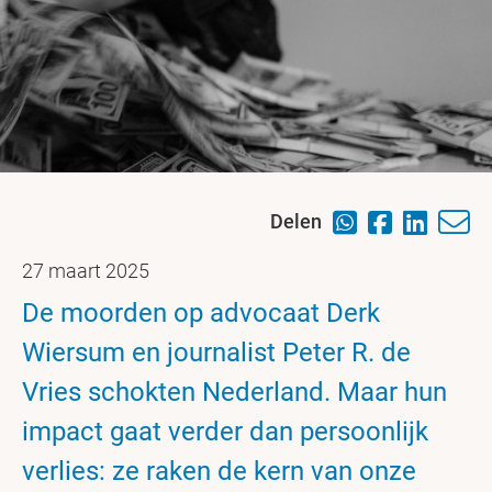
Delen
27 maart 2025
De moorden op advocaat Derk
Wiersum en journalist Peter R. de
Vries schokten Nederland. Maar hun
impact gaat verder dan persoonlijk
verlies: ze raken de kern van onze