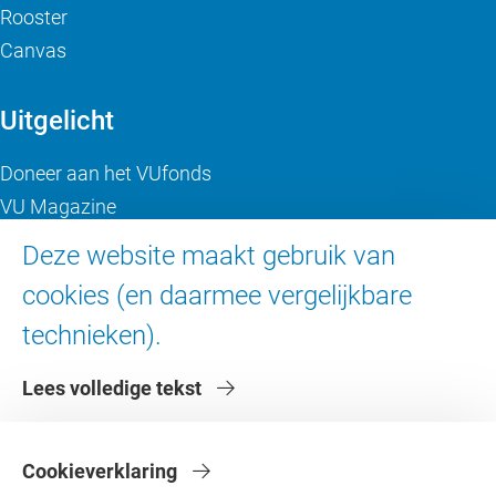
Rooster
Canvas
Uitgelicht
Doneer aan het VUfonds
VU Magazine
Ad Valvas
Deze website maakt gebruik van
Digitale toegankelijkheid
cookies (en daarmee vergelijkbare
technieken).
Over de VU
Lees volledige tekst
Contact en route
Werken bij de VU
Faculteiten
Cookieverklaring
Diensten