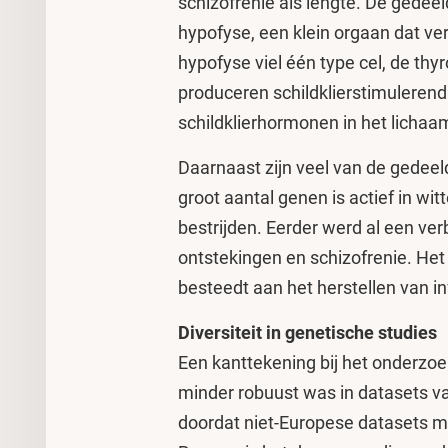
schizofrenie als lengte. De gedee
hypofyse, een klein orgaan dat ve
hypofyse viel één type cel, de thy
produceren schildklierstimulerend
schildklierhormonen in het lichaam
Daarnaast zijn veel van de gedee
groot aantal genen is actief in wit
bestrijden. Eerder werd al een v
ontstekingen en schizofrenie. He
besteedt aan het herstellen van i
Diversiteit in genetische studies
Een kanttekening bij het onderzoe
minder robuust was in datasets v
doordat niet-Europese datasets mo