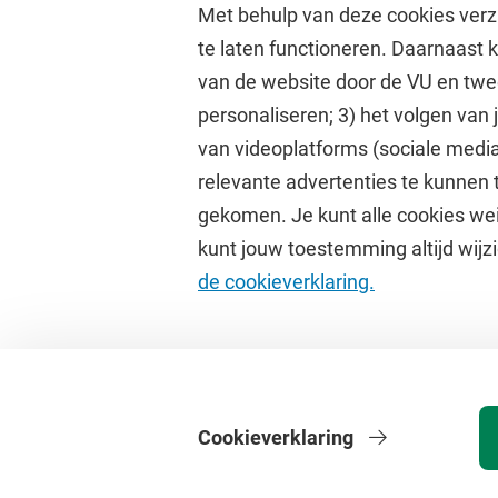
Met behulp van deze cookies verz
te laten functioneren. Daarnaast
van de website door de VU en twe
personaliseren; 3) het volgen van
Direct naar
Studi
van videoplatforms (sociale media
relevante advertenties te kunnen 
Homepage
Academisc
gekomen. Je kunt alle cookies wei
Cultuur op de campus
Studiegids
kunt jouw toestemming altijd wijzi
Universiteitsbibliotheek
Rooster
de cookieverklaring.
Dashboard
Canvas
Cookieverklaring