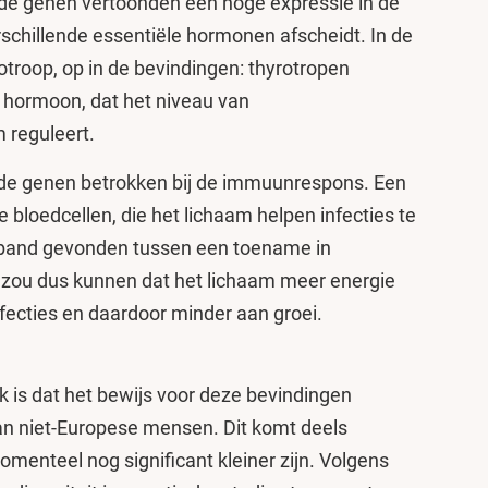
lde genen vertoonden een hoge expressie in de
rschillende essentiële hormonen afscheidt. In de
rotroop, op in de bevindingen: thyrotropen
 hormoon, dat het niveau van
 reguleert.
lde genen betrokken bij de immuunrespons. Een
te bloedcellen, die het lichaam helpen infecties te
erband gevonden tussen een toename in
t zou dus kunnen dat het lichaam meer energie
nfecties en daardoor minder aan groei.
k is dat het bewijs voor deze bevindingen
an niet-Europese mensen. Dit komt deels
menteel nog significant kleiner zijn. Volgens