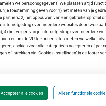
amelen we persoonsgegevens. We plaatsen altijd functi
 kun je toestemming geven voor 1) het meten van je gedr
e partners; 2) het opbouwen van een gebruikersprofiel 
 je internetgedrag over meerdere websites door twee par
e
Uitgelicht
); 4) het volgen van je internetgedrag over meerdere web
tonen en om de VU te kunnen laten meten via welke adve
he jaarkalender
Doneer aan het VUfonds
geren, cookies voor alle categorieën accepteren of per c
VU Magazine
gen of intrekken via ‘Cookies-instellingen’ in de footer v
Ad Valvas
Digitale toegankelijkheid
Accepteer alle cookies
Alleen functionele cookie