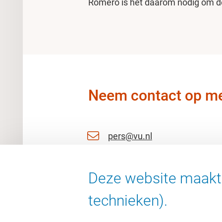
Romero is het daarom nodig om de 
Neem contact op me
pers@vu.nl
06 11 51 27 53
Deze website maakt 
06 25763092
technieken).