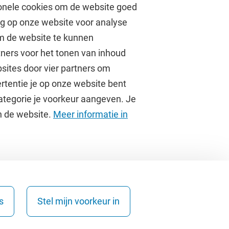
onele cookies om de website goed
ag op onze website voor analyse
om de website te kunnen
tners voor het tonen van inhoud
Over de VU
sites door vier partners om
rtentie je op onze website bent
Contact en route
ategorie je voorkeur aangeven. Je
Werken bij de VU
an de website.
Meer informatie in
Faculteiten
Diensten
s
Stel mijn voorkeur in