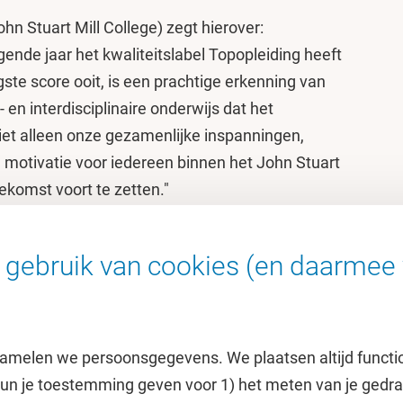
n Stuart Mill College) zegt hierover:
ende jaar het kwaliteitslabel Topopleiding heeft
ste score ooit, is een prachtige erkenning van
 en interdisciplinaire onderwijs dat het
iet alleen onze gezamenlijke inspanningen,
e motivatie voor iedereen binnen het John Stuart
oekomst voort te zetten."
gewaardeerde opleidingen aan de VU Amsterdam,
oropleidingen in Nederland. Lees
hier
meer.
gebruik van cookies (en daarmee 
amelen we persoonsgegevens. We plaatsen altijd functi
 kun je toestemming geven voor 1) het meten van je gedr