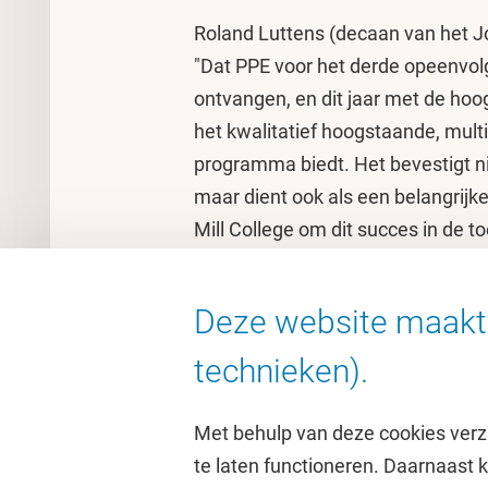
Roland Luttens (decaan van het Joh
"Dat PPE voor het derde opeenvolg
ontvangen, en dit jaar met de hoog
het kwalitatief hoogstaande, multi-
programma biedt. Het bevestigt n
maar dient ook als een belangrijk
Mill College om dit succes in de t
PPE behoort tot de vier hoogst 
en tot de top drie van alle bachel
Deze website maakt 
technieken).
Met behulp van deze cookies verz
te laten functioneren. Daarnaast