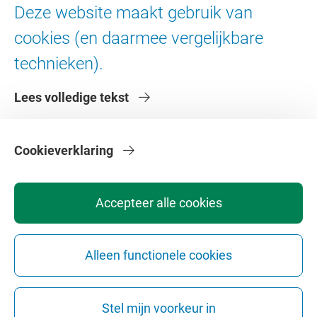
Ad Valvas
Deze website maakt gebruik van
Digitale toegankelijkheid
cookies (en daarmee vergelijkbare
technieken).
Over de VU
Lees volledige tekst
Contact en route
Werken bij de VU
Faculteiten
Cookieverklaring
Diensten
Accepteer alle cookies
Alleen functionele cookies
Privacy
Disclaimer
Veiligheid
Webcolofon
Cookie instellingen
Stel mijn voorkeur in
Webarchief