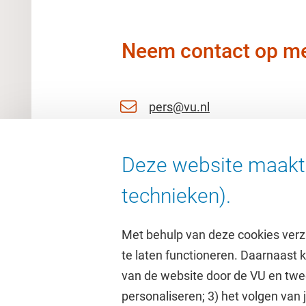
Neem contact op me
pers@vu.nl
06 11 51 27 53
Deze website maakt 
06 25763092
technieken).
Met behulp van deze cookies verz
te laten functioneren. Daarnaast
van de website door de VU en twe
personaliseren; 3) het volgen van