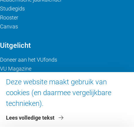
Studiegids
Rooster
Canvas
Uitgelicht
Doneer aan het VUfonds
VU Magazine
Ad Valvas
Deze website maakt gebruik van
Digitale toegankelijkheid
cookies (en daarmee vergelijkbare
technieken).
Over de VU
Lees volledige tekst
Contact en route
Werken bij de VU