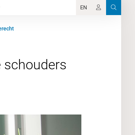
EN
erecht
e schouders