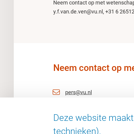
Neem contact op met wetenschaps
y.f.van.de.ven@vu.nl, +31 6 2651
Neem contact op me
pers@vu.nl
06 11 51 27 53
Deze website maakt 
06 25763092
technieken).