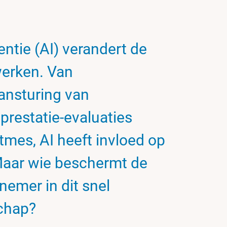
entie (AI) verandert de
erken. Van
ansturing van
restatie-evaluaties
tmes, AI heeft invloed op
 Maar wie beschermt de
nemer in dit snel
chap?