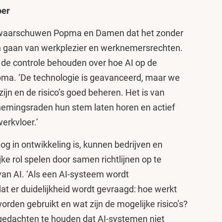
oer
 waarschuwen Popma en Damen dat het zonder
kan gaan van werkplezier en werknemersrechten.
de controle behouden over hoe AI op de
opma. ‘De technologie is geavanceerd, maar we
jn en de risico’s goed beheren. Het is van
emingsraden hun stem laten horen en actief
erkvloer.’
g in ontwikkeling is, kunnen bedrijven en
ke rol spelen door samen richtlijnen op te
van AI. ‘Als een AI-systeem wordt
dat er duidelijkheid wordt gevraagd: hoe werkt
rden gebruikt en wat zijn de mogelijke risico’s?
 gedachten te houden dat AI-systemen niet