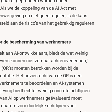
 of gaat er geprobeerd worden onder
 Als we de koppeling van de AI Act met
wetgeving nu niet goed regelen, is de kans
teld aan de risico’s van het gebrekkig reguleren
or de bescherming van werknemers
elt aan AI-ontwikkelaars, biedt de wet weinig
vers kunnen niet zomaar achteroverleunen,’
(OR’s) moeten betrokken worden bij de
ntatie. Het adviesrecht van de OR is een
 werknemers te beoordelen en AI-systemen
eving biedt echter weinig concrete richtlijnen
 van AI op werknemers geëvalueerd moet
aarom voor duidelijke richtlijnen voor