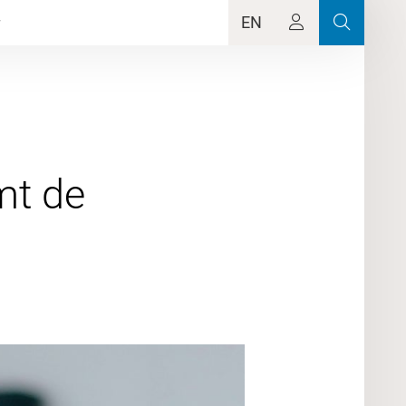
EN
mt de