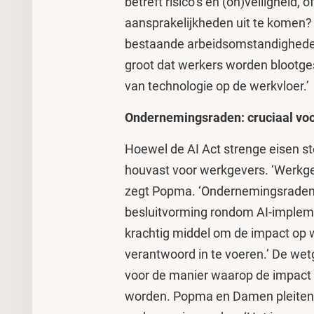
betreft risico’s en (on)veiligheid,
aansprakelijkheden uit te komen?
bestaande arbeidsomstandigheden
groot dat werkers worden blootges
van technologie op de werkvloer.’
Ondernemingsraden: cruciaal vo
Hoewel de AI Act strenge eisen st
houvast voor werkgevers. ‘Werkge
zegt Popma. ‘Ondernemingsraden 
besluitvorming rondom AI-impleme
krachtig middel om de impact op
verantwoord in te voeren.’ De wetg
voor de manier waarop de impact
worden. Popma en Damen pleiten d