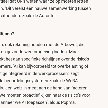
tieel dat OR’s weten waar ze op moeten letten
men. ‘Dit vereist een nauwe samenwerking tussen
hthouders zoals de Autoriteit
tlijnen?
rs ook rekening houden met de Arbowet, die
ge en gezonde werkomgeving bieden. Maar
het aan specifieke richtlijnen over de risico's
mers. ‘AI kan bijvoorbeeld tot overbelasting of
dt geïntegreerd in de werkprocessen,’ zegt
nde beoordelingssystemen zoals de WeBA-
druk en welzijn meet aan de hand van factoren
We moeten proactief kijken naar de risico’s voor
anneer we AI toepassen’, aldus Popma.