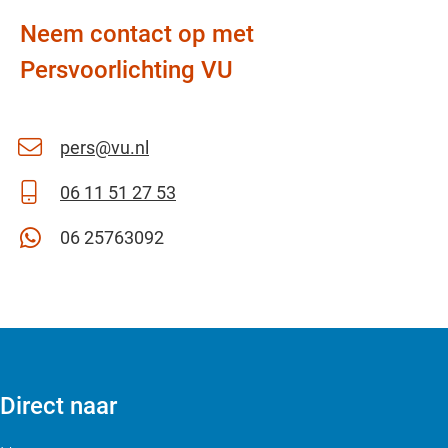
Neem contact op met
Persvoorlichting VU
pers@vu.nl
06 11 51 27 53
06 25763092
Direct naar