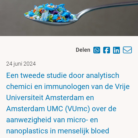
Delen
24 juni 2024
Een tweede studie door analytisch
chemici en immunologen van de Vrije
Universiteit Amsterdam en
Amsterdam UMC (VUmc) over de
aanwezigheid van micro- en
nanoplastics in menselijk bloed