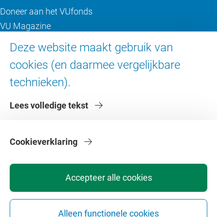
Doneer aan het VUfonds
VU Magazine
Ad Valvas
Deze website maakt gebruik van
Digitale toegankelijkheid
cookies (en daarmee vergelijkbare
technieken).
Over de VU
Lees volledige tekst
Contact en route
Werken bij de VU
Faculteiten
Cookieverklaring
Diensten
Accepteer alle cookies
Alleen functionele cookies