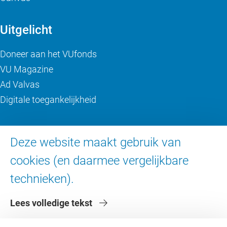
Uitgelicht
Doneer aan het VUfonds
VU Magazine
Ad Valvas
Digitale toegankelijkheid
Over de VU
Deze website maakt gebruik van
Contact en route
cookies (en daarmee vergelijkbare
Werken bij de VU
technieken).
Faculteiten
Diensten
Lees volledige tekst