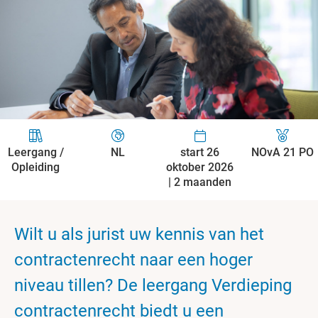
Leergang /
NL
start 26
NOvA 21 PO
Opleiding
oktober 2026
| 2 maanden
Wilt u als jurist uw kennis van het
contractenrecht naar een hoger
niveau tillen? De leergang Verdieping
contractenrecht biedt u een