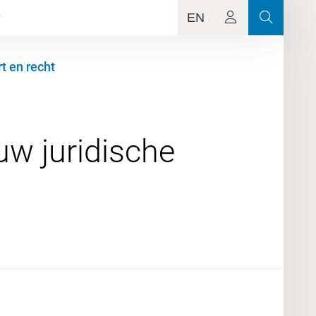
EN
t en recht
uw juridische