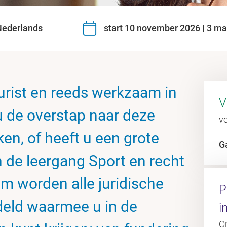
ederlands
start 10 november 2026 | 3 m
urist en reeds werkzaam in
V
 u de overstap naar deze
vo
en, of heeft u een grote
G
n de leergang Sport en recht
 worden alle juridische
P
eld waarmee u in de
i
O