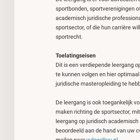
sportbonden, sportverenigingen o
academisch juridische professiona
sportsector, of die hun carrière w
sportrecht.
Toelatingseisen
Dit is een verdiepende leergang o
te kunnen volgen en hier optimaal 
juridische masteropleiding te hebb
De leergang is ook toegankelijk vo
maken richting de sportsector, mit
leergang op juridisch academisch 
beoordeeld aan de hand van uw cv
mailen naar
vulaw@vu.nl
.