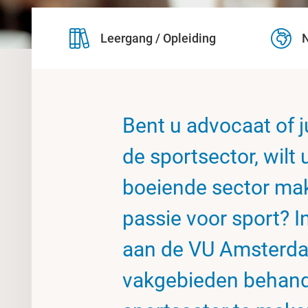
Leergang / Opleiding
N
Bent u advocaat of j
de sportsector, wilt
boeiende sector mak
passie voor sport? I
aan de VU Amsterdam
vakgebieden behand