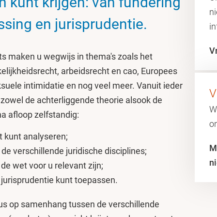
 kunt krijgen: van fundering
n
ssing en jurisprudentie.
in
V
ts maken u wegwijs in thema's zoals het
lijkheidsrecht, arbeidsrecht en cao, Europees
ksuele intimidatie en nog veel meer. Vanuit ieder
V
zowel de achterliggende theorie alsook de
W
na afloop zelfstandig:
on
t kunt analyseren;
M
de verschillende juridische disciplines;
n
 de wet voor u relevant zijn;
 jurisprudentie kunt toepassen.
cus op samenhang tussen de verschillende