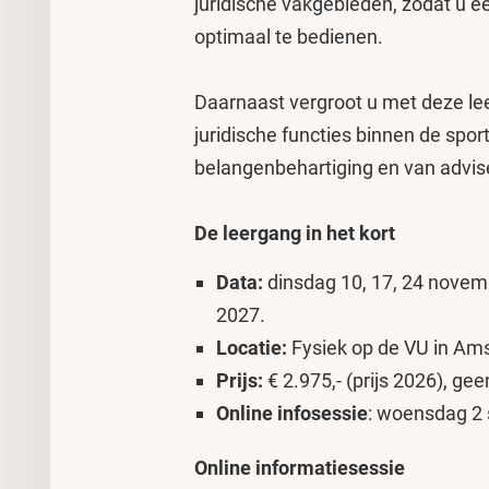
juridische vakgebieden, zodat u ee
optimaal te bedienen.
Daarnaast vergroot u met deze le
juridische functies binnen de spo
belangenbehartiging en van advise
De leergang in het kort
Data:
dinsdag
10, 17, 24 novemb
2027.
Locatie:
Fysiek op de VU in Am
Prijs:
€ 2.975,- (prijs 2026), gee
Online infosessie
: woensdag 2 
Online informatiesessie