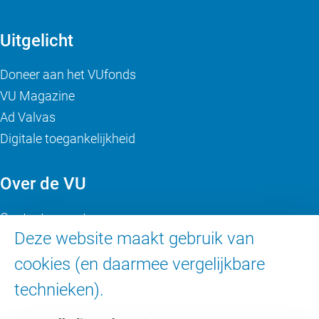
Uitgelicht
Doneer aan het VUfonds
VU Magazine
Ad Valvas
Digitale toegankelijkheid
Over de VU
Contact en route
Deze website maakt gebruik van
Werken bij de VU
Faculteiten
cookies (en daarmee vergelijkbare
Diensten
technieken).