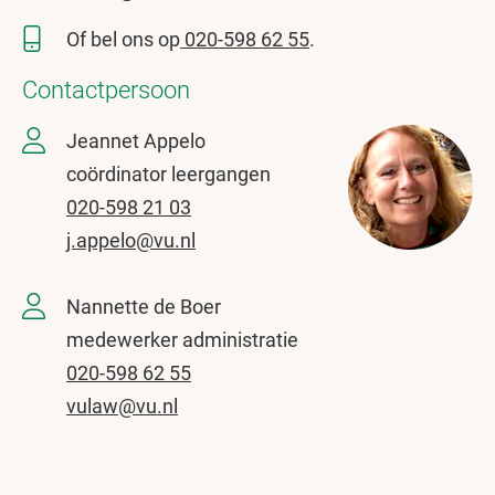
Of bel ons op
020-598 62 55
.
Contactpersoon
Jeannet Appelo
coördinator leergangen
020-598 21 03
j.appelo@vu.nl
Nannette de Boer
medewerker administratie
020-598 62 55
vulaw@vu.nl