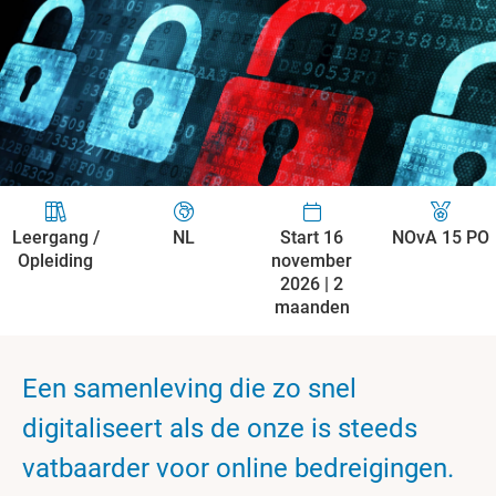
Leergang /
NL
Start 16
NOvA 15 PO
Opleiding
november
2026 | 2
maanden
Een samenleving die zo snel
digitaliseert als de onze is steeds
vatbaarder voor online bedreigingen.