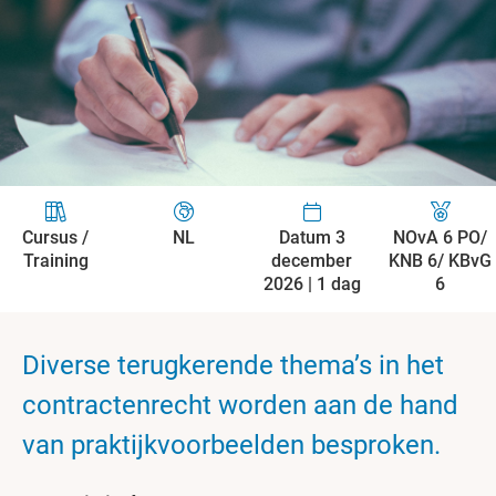
Cursus /
NL
Datum 3
NOvA 6 PO/
Training
december
KNB 6/ KBvG
2026 | 1 dag
6
Diverse terugkerende thema’s in het
contractenrecht worden aan de hand
van praktijkvoorbeelden besproken.