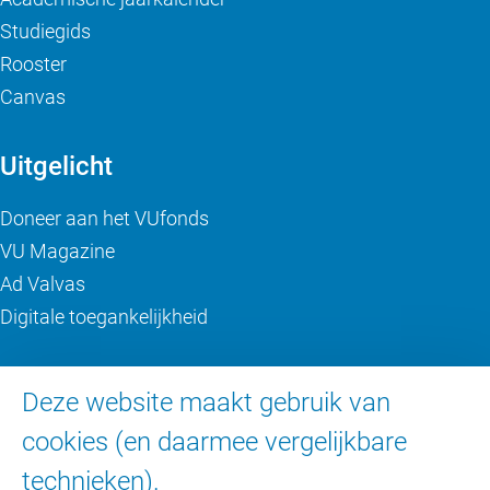
Studiegids
Rooster
Canvas
Uitgelicht
Doneer aan het VUfonds
VU Magazine
Ad Valvas
Digitale toegankelijkheid
Over de VU
Deze website maakt gebruik van
Contact en route
cookies (en daarmee vergelijkbare
Werken bij de VU
technieken).