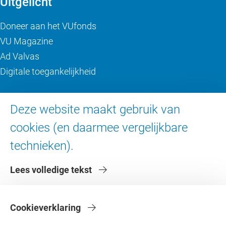
Uitgelicht
Doneer aan het VUfonds
VU Magazine
Ad Valvas
Digitale toegankelijkheid
Over de VU
Deze website maakt gebruik van
cookies (en daarmee vergelijkbare
Contact en route
Werken bij de VU
technieken).
Faculteiten
Lees volledige tekst
Diensten
Cookieverklaring