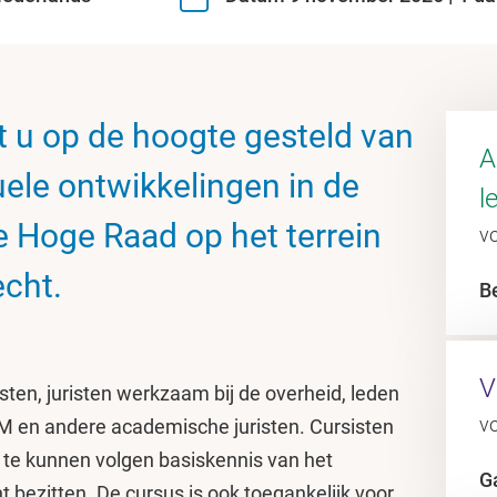
t u op de hoogte gesteld van
A
uele ontwikkelingen in de
l
e Hoge Raad op het terrein
vo
echt.
B
V
isten, juristen werkzaam bij de overheid, leden
vo
OM en andere academische juristen. Cursisten
te kunnen volgen basiskennis van het
G
 bezitten. De cursus is ook toegankelijk voor