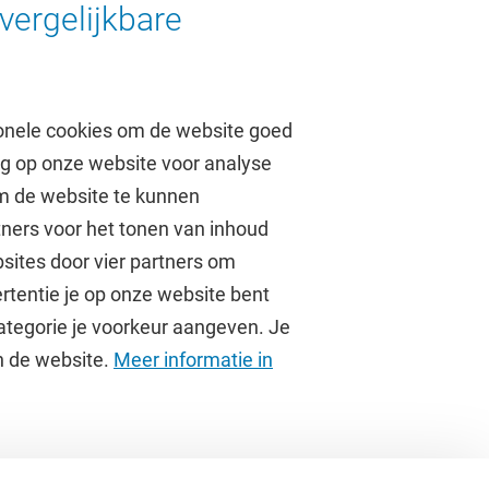
vergelijkbare
onele cookies om de website goed
ag op onze website voor analyse
om de website te kunnen
tners voor het tonen van inhoud
Over de VU
sites door vier partners om
rtentie je op onze website bent
Contact en route
ategorie je voorkeur aangeven. Je
Werken bij de VU
an de website.
Meer informatie in
Faculteiten
Diensten