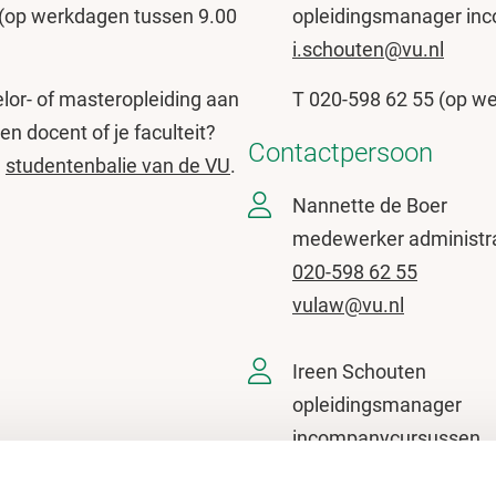
5 (op werkdagen tussen 9.00
opleidingsmanager inc
i.schouten@vu.nl
lor- of masteropleiding aan
T 020-598 62 55 (op we
n docent of je faculteit?
Contactpersoon
e
studentenbalie van de VU
.
Nannette de Boer
medewerker administra
020-598 62 55
vulaw@vu.nl
Ireen Schouten
opleidingsmanager
incompanycursussen
020-598 52 46