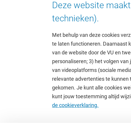
Deze website maakt 
technieken).
Met behulp van deze cookies verz
te laten functioneren. Daarnaast
van de website door de VU en twe
personaliseren; 3) het volgen van
Direct naar
Studi
van videoplatforms (sociale media
relevante advertenties te kunnen 
Homepage
Academisc
gekomen. Je kunt alle cookies wei
Cultuur op de campus
Studiegids
kunt jouw toestemming altijd wijzi
Universiteitsbibliotheek
Rooster
de cookieverklaring.
Dashboard
Canvas