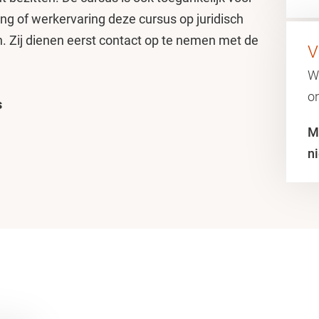
ing of werkervaring deze cursus op juridisch
 Zij dienen eerst contact op te nemen met de
V
W
on
s
M
n