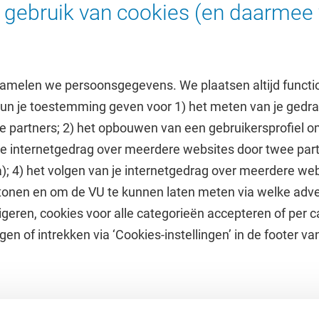
i.schouten@vu.nl
gebruik van cookies (en daarmee 
amelen we persoonsgegevens. We plaatsen altijd functi
 kun je toestemming geven voor 1) het meten van je gedr
e partners; 2) het opbouwen van een gebruikersprofiel 
 je internetgedrag over meerdere websites door twee par
e
Uitgelicht
); 4) het volgen van je internetgedrag over meerdere web
tonen en om de VU te kunnen laten meten via welke adve
he jaarkalender
Doneer aan het VUfonds
geren, cookies voor alle categorieën accepteren of per c
VU Magazine
gen of intrekken via ‘Cookies-instellingen’ in de footer v
Ad Valvas
Digitale toegankelijkheid