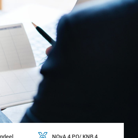
agdeel
NOvA 4 PO/ KNB 4