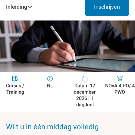
Inleiding
Inschrijven
Cursus /
NL
Datum 17
NOvA 4 PO/ 4
Training
december
PWO
2026 | 1
dagdeel
Wilt u in één middag volledig