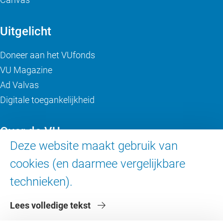
Uitgelicht
Doneer aan het VUfonds
VU Magazine
Ad Valvas
Digitale toegankelijkheid
Over de VU
Deze website maakt gebruik van
Contact en route
cookies (en daarmee vergelijkbare
Werken bij de VU
technieken).
Faculteiten
Diensten
Lees volledige tekst