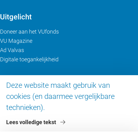
Uitgelicht
Doneer aan het VUfonds
VU Magazine
Ad Valvas
Digitale toegankelijkheid
Over de VU
Deze website maakt gebruik van
Contact en route
cookies (en daarmee vergelijkbare
Werken bij de VU
technieken).
Faculteiten
Diensten
Lees volledige tekst