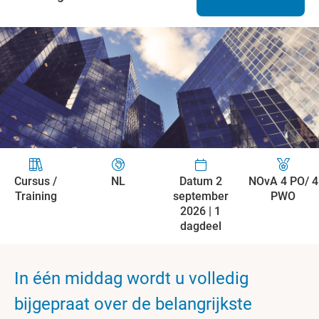
Cursus /
NL
Datum 2
NOvA 4 PO/ 4
Training
september
PWO
2026 | 1
dagdeel
In één middag wordt u volledig
bijgepraat over de belangrijkste