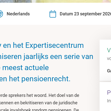
Nederlands
Datum 23 september 2026
en het Expertisecentrum
V
seren jaarlijks een serie van
vo
e meest actuele
G
en het pensioenrecht.
P
rde sprekers het woord. Het doel van de
In
rkennen en bekritiseren van de juridische
iscale invalshoek rondom pensioenen. De