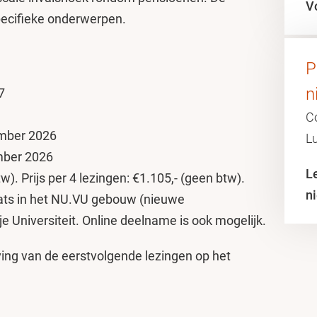
V
pecifieke onderwerpen.
P
n
7
C
tember 2026
Lu
ember 2026
L
w). Prijs per 4 lezingen: €1.105,- (geen btw).
n
aats in het NU.VU gebouw (nieuwe
je Universiteit. Online deelname is ook mogelijk.
ving van de eerstvolgende lezingen op het