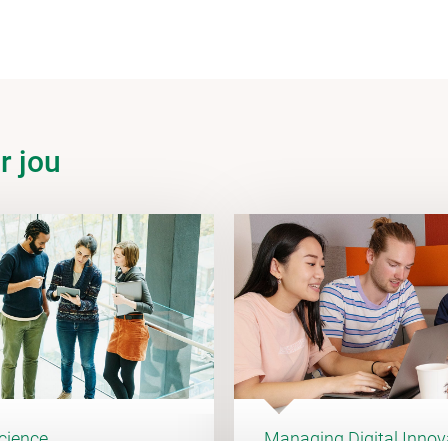
r jou
cience
Managing Digital Innov