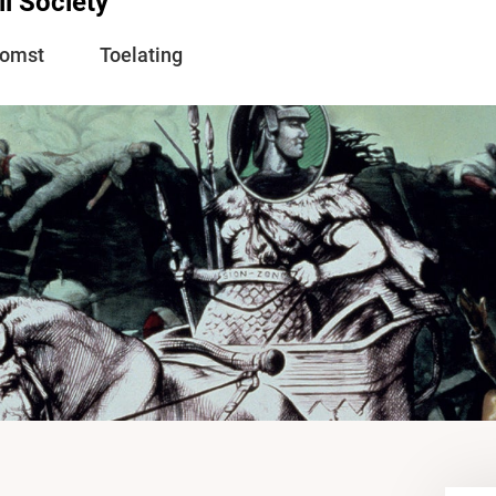
il Society
komst
Toelating