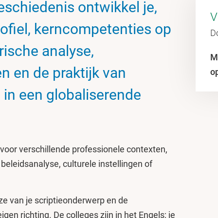
schiedenis ontwikkel je,
V
rofiel, kerncompetenties op
D
rische analyse,
M
 en de praktijk van
o
in een globaliserende
r voor verschillende professionele contexten,
leidsanalyse, culturele instellingen of
euze van je scriptieonderwerp en de
gen richting. De colleges zijn in het Engels; je