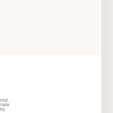
ntal
imate
ety